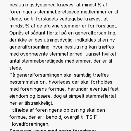
beslutningsdygtighed kræves, at mindst ½ af
foreningens stemmeberettigede medlemmer er til
stede, og til forslagets vedtagelse kræves, at
mindst ¾ af de afgivne stemmer er for forslaget.
Opnås et sådant flertal på en generalforsamling,
der ikke er beslutningsdygtig, indkaldes til en ny
generalforsamling, hvor beslutning kan træffes
med ovennævnte stemmeflerhed, uanset hvilket
antal stemmeberettigede medlemmer, der er til
stede.
På generalforsamlingen skal samtidig træffes
bestemmelse on, hvorledes der skal forholdes
med foreningens formue, herunder eventuel fast
ejendom og løsøre, dog at simpelt stemmeflertal
her er tilstrækkeligt.
I tilfælde af foreningens opløsning skal den
formue, der er i behold, overgå til TSIF
Hovedforeningen.
Sammenslutning med andre foreninger,